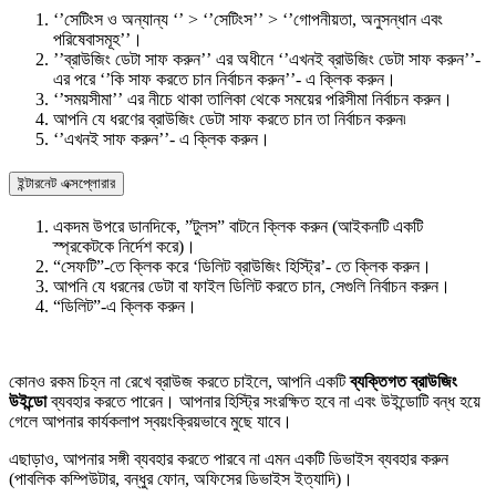
‘’সেটিংস ও অন্যান্য ‘’ > ‘’সেটিংস’’ > ‘’গোপনীয়তা, অনুসন্ধান এবং
পরিষেবাসমূহ’’।
’’ব্রাউজিং ডেটা সাফ করুন’’ এর অধীনে ‘’এখনই ব্রাউজিং ডেটা সাফ করুন’’-
এর পরে ‘’কি সাফ করতে চান নির্বাচন করুন’’- এ ক্লিক করুন।
‘’সময়সীমা’’ এর নীচে থাকা তালিকা থেকে সময়ের পরিসীমা নির্বাচন করুন।
আপনি যে ধরণের ব্রাউজিং ডেটা সাফ করতে চান তা নির্বাচন করুন৷
‘’এখনই সাফ করুন’’- এ ক্লিক করুন।
ইন্টারনেট এক্সপ্লোরার
একদম উপরে ডানদিকে, ”টুলস” বাটনে ক্লিক করুন (আইকনটি একটি
স্প্রকেটকে নির্দেশ করে)।
“সেফটি”-তে ক্লিক করে ‘ডিলিট ব্রাউজিং হিস্ট্রি’- তে ক্লিক করুন।
আপনি যে ধরনের ডেটা বা ফাইল ডিলিট করতে চান, সেগুলি নির্বাচন করুন।
“ডিলিট”-এ ক্লিক করুন।
কোনও রকম চিহ্ন না রেখে ব্রাউজ করতে চাইলে, আপনি একটি
ব্যক্তিগত ব্রাউজিং
উইন্ডো
ব্যবহার করতে পারেন। আপনার হিস্ট্রি সংরক্ষিত হবে না এবং উইন্ডোটি বন্ধ হয়ে
গেলে আপনার কার্যকলাপ স্বয়ংক্রিয়ভাবে মুছে যাবে।
এছাড়াও, আপনার সঙ্গী ব্যবহার করতে পারবে না এমন একটি ডিভাইস ব্যবহার করুন
(পাবলিক কম্পিউটার, বন্ধুর ফোন, অফিসের ডিভাইস ইত্যাদি)।