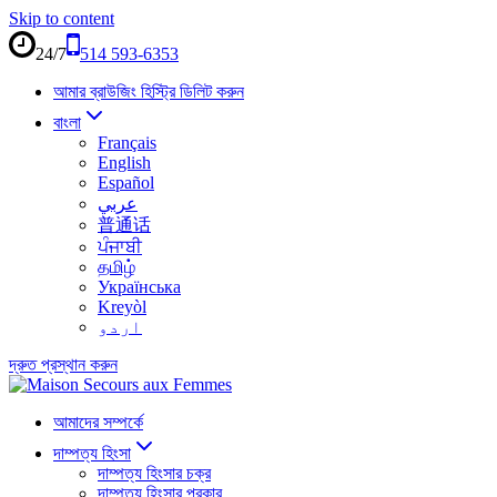
Skip to content
24/7
514 593-6353
আমার ব্রাউজিং হিস্ট্রি ডিলিট করুন
বাংলা
Français
English
Español
عربي
普通话
ਪੰਜਾਬੀ
தமிழ்
Українська
Kreyòl
اردو
দ্রুত প্রস্থান করুন
আমাদের সম্পর্কে
দাম্পত্য হিংসা
দাম্পত্য হিংসার চক্র
দাম্পত্য হিংসার প্রকার