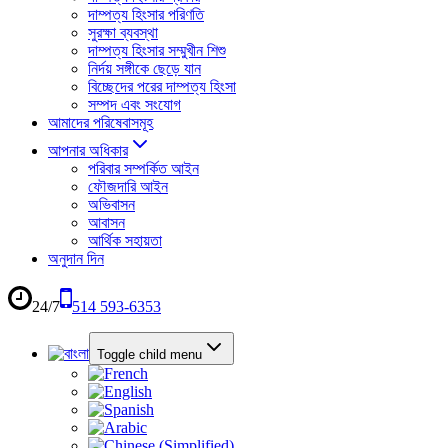
দাম্পত্য হিংসার পরিণতি
সুরক্ষা ব্যবস্থা
দাম্পত্য হিংসার সম্মুখীন শিশু
নির্দয় সঙ্গীকে ছেড়ে যান
বিচ্ছেদের পরের দাম্পত্য হিংসা
সম্পদ এবং সংযোগ
আমাদের পরিষেবাসমূহ
আপনার অধিকার
পরিবার সম্পর্কিত আইন
ফৌজদারি আইন
অভিবাসন
আবাসন
আর্থিক সহায়তা
অনুদান দিন
24/7
514 593-6353
Toggle child menu