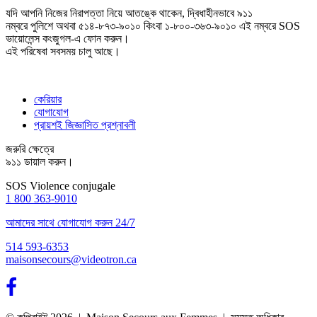
যদি আপনি নিজের নিরাপত্তা নিয়ে আতঙ্কে থাকেন, দ্বিধাহীনভাবে ৯১১
নম্বরে পুলিশে অথবা ৫১৪-৮৭৩-৯০১০ কিংবা ১-৮০০-৩৬৩-৯০১০ এই নম্বরে SOS
ভায়োলেন্স কংজুগল-এ ফোন করুন।
এই পরিষেবা সবসময় চালু আছে।
কেরিয়ার
যোগাযোগ
প্রায়শই জিজ্ঞাসিত প্রশ্নাবলী
জরুরি ক্ষেত্রে
৯১১ ডায়াল করুন।
SOS Violence conjugale
1 800 363-9010
আমাদের সাথে যোগাযোগ করুন 24/7
514 593-6353
maisonsecours@videotron.ca