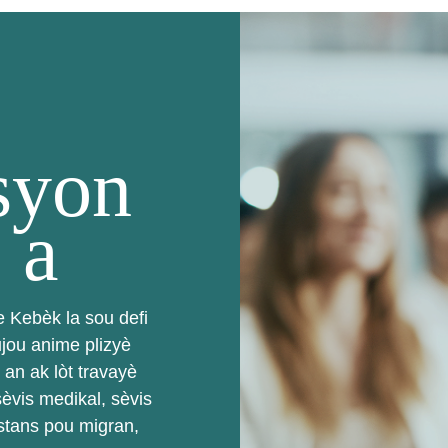
syon
 a
 Kebèk la sou defi
ujou anime plizyè
n ak lòt travayè
sèvis medikal, sèvis
stans pou migran,