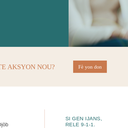
ÒTE AKSYON NOU?
Fè yon don
SI GEN IJANS,
Djòb
RELE 9-1-1.