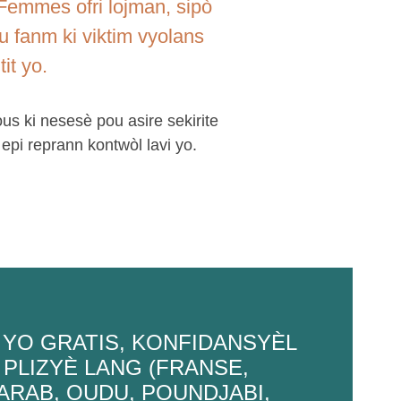
emmes ofri lojman, sipò
u fanm ki viktim vyolans
it yo.
us ki nesesè pou asire sekirite
epi reprann kontwòl lavi yo.
 YO GRATIS, KONFIDANSYÈL
 PLIZYÈ LANG (FRANSE,
ARAB, OUDU, POUNDJABI,