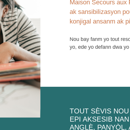
Maison Secours aux F
ak sansibilizasyon po
konjigal ansanm ak pit
Nou bay fanm yo tout reso
yo, ede yo defann dwa yo 
TOUT SÈVIS NOU
EPI AKSESIB NAN
ANGLÈ, PANYÒL, 