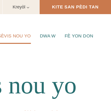
Kreyòl
KITE SAN PÈDI TAN
SÈVIS NOU YO
DWA W
FÈ YON DON
s nou yo