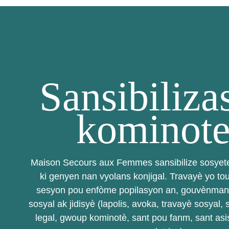
Sansibiliza
kominote
Maison Secours aux Femmes sansibilize sosyete
ki genyen nan vyolans konjigal. Travayè yo to
sesyon pou enfòme popilasyon an, gouvènman a
sosyal ak jidisyè (lapolis, avoka, travayè sosyal, 
legal, gwoup kominotè, sant pou fanm, sant asi