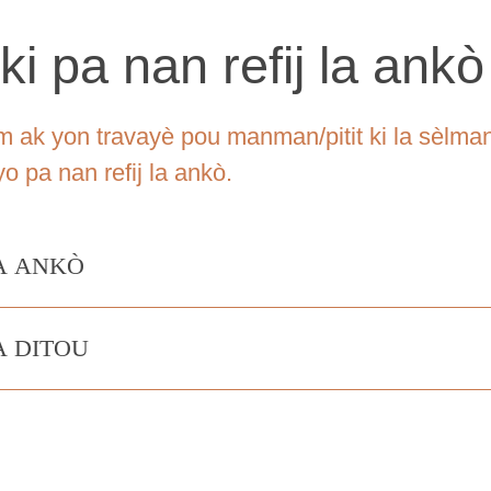
i pa nan refij la ankò
nm ak yon travayè pou manman/pitit ki la sèlm
o pa nan refij la ankò.
LA ANKÒ
A DITOU