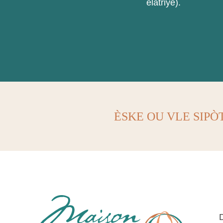
elatriye).
ÈSKE OU VLE SIP