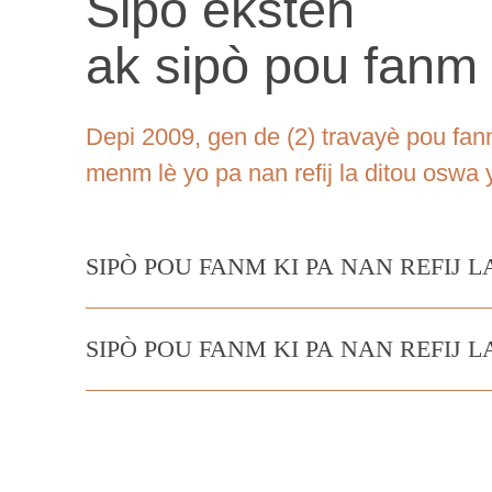
Sipò ekstèn
ak sipò pou fanm k
Depi 2009, gen de (2) travayè pou fa
menm lè yo pa nan refij la ditou oswa y
SIPÒ POU FANM KI PA NAN REFIJ 
SIPÒ POU FANM KI PA NAN REFIJ L