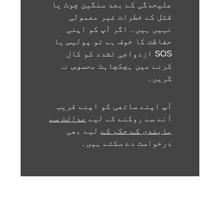
علیحدگی کے بعد سنگین چوٹ یا
قتل کے خطرات غیر معمولی
نہیں ہیں۔ اگر آپ کو اپنی
حفاظت کا خوف ہے تو پولیس یا
SOS ازدواجی تشدد کو کال
کرنے میں ہچکچاہٹ محسوس نہ
کریں۔
آپ اپنے ساتھی کو اپنے قریب
آنے سے روکنے کے لیے
عدالت سے
پابندی کے حکم کے
لیے بھی
درخواست دے سکتے ہیں۔