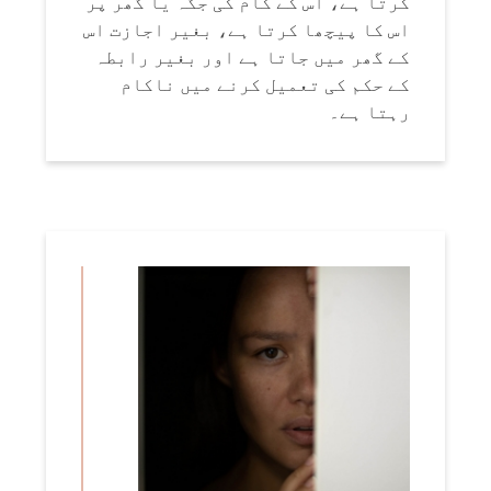
کرتا ہے، اس کے کام کی جگہ یا گھر پر
اس کا پیچھا کرتا ہے، بغیر اجازت اس
کے گھر میں جاتا ہے اور بغیر رابطہ
کے حکم کی تعمیل کرنے میں ناکام
رہتا ہے۔