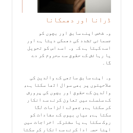
ڈرانا اور دھمکانا
وہ شخص اپنے سابق اور بچوں کو
جسمانی تشدد کی دھمکی دیتا ہے اور
اسے کہتا ہے کہ وہ اسے اس کو تحویل
یا رہائش کے حقوق سے محروم کر دے
گا۔
وہ اپنے سابق ساتھی کے والدین کی
صلاحیتوں پر بھی سوال اٹھا سکتا ہے،
والدین کے حقوق اور بچوں کی پرورش
کے سلسلے میں تعاون کرنے سے انکار
کر سکتا ہے، جھوٹے الزامات لگا
سکتا ہے، میاں بیوی کے مفادات کو
روک سکتا ہے یا مشترکہ اخراجات میں
اپنا حصہ ادا کرنے سے انکار کر سکتا