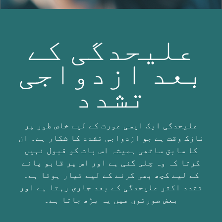
علیحدگی کے
بعد ازدواجی
تشدد
علیحدگی ایک ایسی عورت کے لیے خاص طور پر
نازک وقت ہے جو ازدواجی تشدد کا شکار ہے۔ ان
کا سابق ساتھی ہمیشہ اس بات کو قبول نہیں
کرتا کہ وہ چلی گئی ہے اور اس پر قابو پانے
کے لیے کچھ بھی کرنے کے لیے تیار ہوتا ہے۔
تشدد اکثر علیحدگی کے بعد جاری رہتا ہے اور
بعض صورتوں میں یہ بڑھ جاتا ہے۔