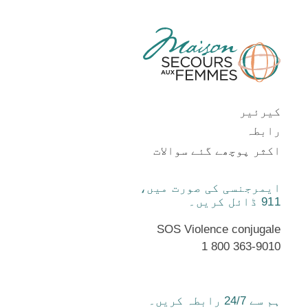
کیرئیر
رابطہ
اکثر پوچھے گئے سوالات
ایمرجنسی کی صورت میں،
911 ڈائل کریں۔
SOS Violence conjugale
1 800 363-9010
ہم سے 24/7 رابطہ کریں۔