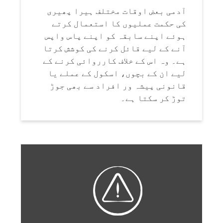
آدمی بعض اوقات مختلف ہیرا پھیری
کی حکمت عملیوں کا استعمال کرتے
ہوئے اپنے سابقہ ​​کو اپنے پاس واپس
آنے کے لیے قائل کرنے کی کوشش کرتا
ہے۔ وہ اس کے خلاف کارروائی کرنے کے
لیے ان کے بچوں، اسکول کے عملے یا
قانونی پیشہ ور افراد سے بھی جوڑ
توڑ کر سکتا ہے۔