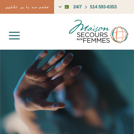
Ski
Toggle
24/7
514 593-6353
جلدی سے باہر نکلیں
t
child
conten
menu