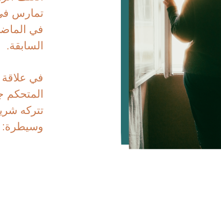
تمارس في 
في ​​الماض
السابقة.
في علاقة 
المتحكم جو
تتركه شري
وسيطرة: و