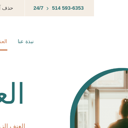
514 593-6353
24/7
حذف آث
نبذة عنا
الع
ال
العنف الز