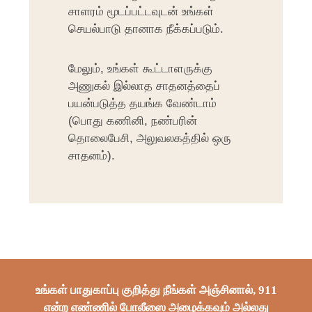
சாளரம் மூடப்பட்டவுடன் உங்கள்
செயல்பாடு தானாக நீக்கப்படும்.
மேலும், உங்கள் கூட்டாளருக்கு
அணுகல் இல்லாத சாதனத்தைப்
பயன்படுத்த தயங்க வேண்டாம்
(பொது கணினி, நண்பரின்
தொலைபேசி, அலுவலகத்தில் ஒரு
சாதனம்).
உங்கள் பாதுகாப்பு குறித்து நீங்கள் அஞ்சினால், 911
என்ற எண்ணில் போலீஸை அழைக்கவும் அல்லது