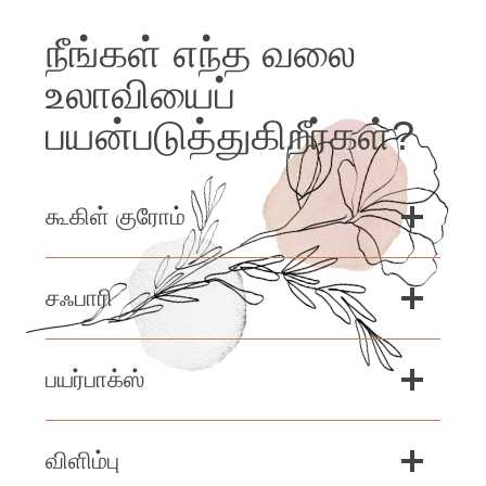
நீங்கள் எந்த வலை
உலாவியைப்
பயன்படுத்துகிறீர்கள்?
கூகிள் குரோம்
சஃபாரி
பயர்பாக்ஸ்
விளிம்பு