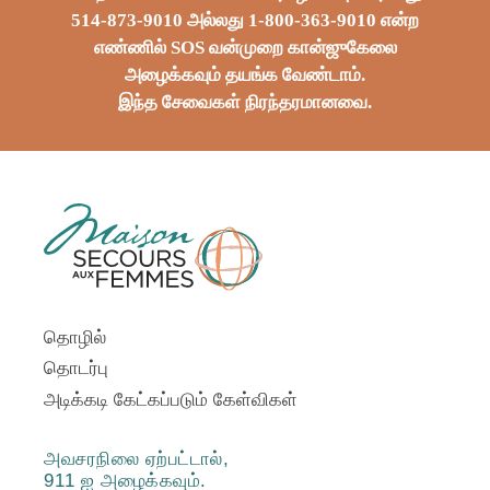
514-873-9010 அல்லது 1-800-363-9010 என்ற
எண்ணில் SOS வன்முறை கான்ஜுகேலை
அழைக்கவும் தயங்க வேண்டாம்.
இந்த சேவைகள் நிரந்தரமானவை.
தொழில்
தொடர்பு
அடிக்கடி கேட்கப்படும் கேள்விகள்
அவசரநிலை ஏற்பட்டால்,
911 ஐ அழைக்கவும்.