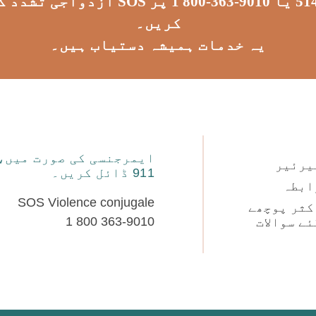
پر پولیس کو کال کرنے یا 9010-873-4
کریں۔
یہ خدمات ہمیشہ دستیاب ہیں۔
ایمرجنسی کی صورت میں،
یرئیر
911 ڈائل کریں۔
ابطہ
SOS Violence conjugale
کثر پوچھے
1 800 363-9010
ئے سوالات