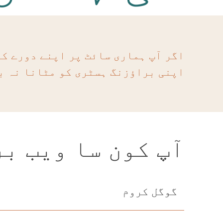
اگر آپ ہماری سائٹ پر اپنے دورے ک
اپنی براؤزنگ ہسٹری کو مٹانا نہ ب
آپ کون سا ویب ب
گوگل کروم