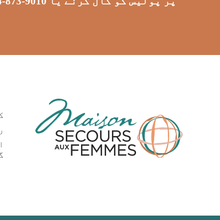
ک
ر
ا
گ