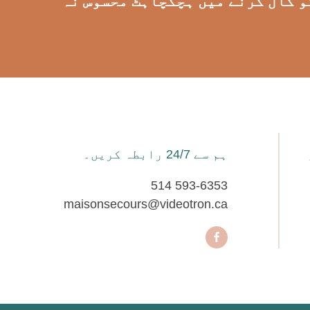
51 یا 9010-363-800 1 پر SOS ازدواجی تشدد کو کال کرنے میں ہچکچاہٹ محسوس نہ
ہم سے 24/7 رابطہ کریں۔
514 593-6353
maisonsecours@videotron.ca