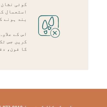
کوئی نشان 
استعمال کر
بند ہونے ک
اس کے علاو
کریں جس تک
کا فون، دف