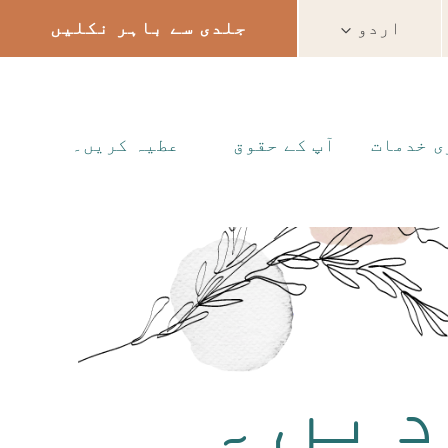
اردو
جلدی سے باہر نکلیں
ی خدمات
آپ کے حقوق
عطیہ کریں۔
دیں۔