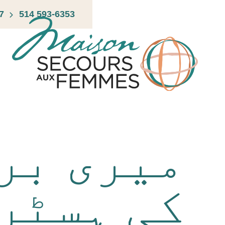
Ski
7
514 593-6353
t
conten
میری بر
کی ہسٹر