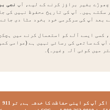
چھوڑے بغیر براؤز کرنے کے لیے، آپ
نجی بر
 سکتے ہیں۔ آپ کی تاریخ محفوظ نہیں کی جا
ے بعد آپ کی سرگرمی خود بخود مٹا دی جائے 
ہ، کسی ایسے آلے کو استعمال کرنے میں ہچکچ
 آپ کے ساتھی کی رسائی نہیں ہے (عوامی کم
تر میں کوئی آلہ وغیرہ)۔
اگر آپ کو اپنی حفاظت کا خدشہ ہے، تو 911