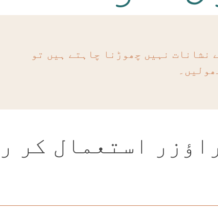
ے نشانات نہیں چھوڑنا چاہتے ہیں تو
ھولیں۔
راؤزر استعمال کر ر