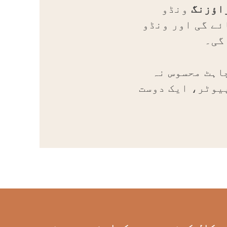
اؤزنگ
ونڈو
ئے گی اور ونڈو
گی۔
اہٹ محسوس نہ
پیوٹر، ایک دوست