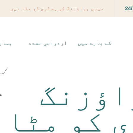
24/
میری براؤزنگ کی ہسٹری کو مٹا دیں
کے بارے میں
ازدواجی تشدد
ہمار
اؤزنگ
ی کو مٹا 