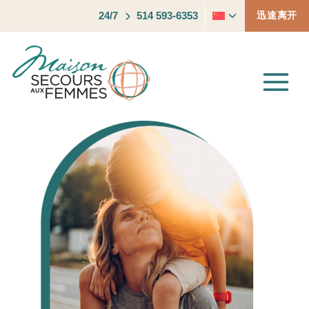
跳
24/7
514 593-6353
迅速离开
切
到
换
内
子
容
菜
单