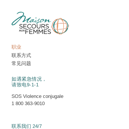
objectifs de développement, les
programmes de services internes et
externes et les plans d’organisation de la
maison, en collaboration avec les différents
comités et l’équipe de travail ;
Élaborer et soumettre le plan d’action
职业
annuel et le rapport annuel d’activités;
联系方式
Soumettre les rapports périodiques
concernant le fonctionnement de la maison,
常见问题
ses activités, incluant les statistiques
d’hébergement et d’utilisation des services
如遇紧急情况，
externes.
请致电9-1-1
SOS Violence conjugale
RELATIONS PUBLIQUES
1 800 363-9010
Être responsable des relations publiques et
contribuer à faire connaître la mission de
l’organisme;
联系我们 24/7