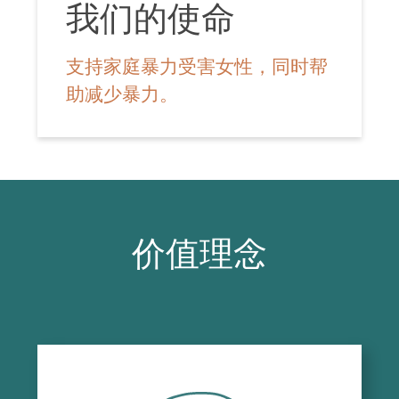
programmes de la maison et administration
我们的使命
générale
支持家庭暴力受害女性，同时帮
Assurer la qualité des services en
助减少暴力。
conformité avec la mission ;
Planifier et voir au bon fonctionnement de la
maison et des services externes, tant au
niveau des ressources humaines,
financières et matérielles ;
Mettre en œuvre le plan d’action annuel ;
Préparer et appliquer le plan d’organisation
价值理念
de la maison et de développement de ses
services.
GESTION DES RESSOURCES
FINANCIÈRES ET MATÉRIELLES
Élaborer les demandes de subventions, les