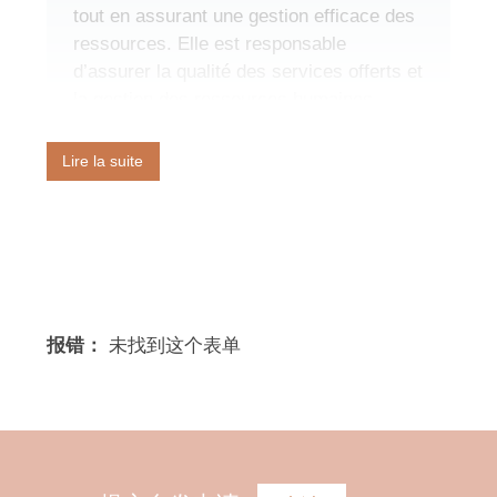
tout en assurant une gestion efficace des
ressources. Elle est responsable
d’assurer la qualité des services offerts et
la gestion des ressources humaines,
financières et matérielles de l’organisme.
Elle supervise la coordonnatrice clinique
Lire la suite
avec qui elle travaille en étroite
collaboration.
EXPÉRIENCES ET QUALIFICATIONS
er
Détenir un diplôme de 1
cycle universitaire
报错：
未找到这个表单
dans un domaine pertinent à la mission et
une expérience de dix (10) ans dont cinq (5)
ans dans un poste équivalent ;
Détenir une expérience professionnelle
significative en gestion administrative