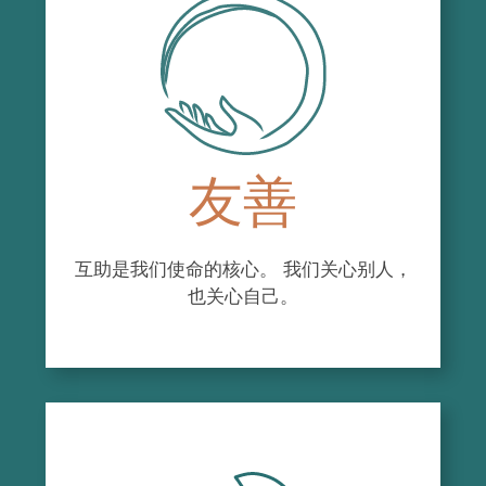
prévisions budgétaires et réaliser les
redditions de compte et les rapports
financiers liés aux subventions qui
totalisent plus d’un million de dollars par
année ;
Préparer et administrer le budget en tenant
compte des politiques et en respectant les
友善
prévisions budgétaires adoptées ;
Effectuer le suivi des revenus et dépenses
et de la comptabilité régulière ;
互助是我们使命的核心。 我们关心别人，
Réaliser la production et le versement des
也关心自己。
salaires, gérer les dépôts bancaires, gérer
les taxes (TPS et TVQ), les assurances
collectives et les cotisations au Régime de
Retraite ;
Préparer les états de résultats mensuels
présentés au conseil d’administration ;
Coordonner et produire les états financiers