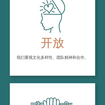
annuels de concert avec l’auditrice ;
Veiller à la préservation, à l’entretien des
lieux, du matériel et des équipements.
GESTION DES RESSOURCES
HUMAINES
开放
Évaluer et s’assurer de combler les besoins
de l’organisme en termes de personnel,
participer au processus d’embauche et au
我们重视文化多样性、团队精神和合作。
comité de sélection ;
Élaborer la description de tâches de
l’ensemble des personnes salariées en
collaboration avec le comité de relations de
travail ;
Évaluer, superviser et encadrer les
personnes salariées tout en respectant la
Politique de travail ;