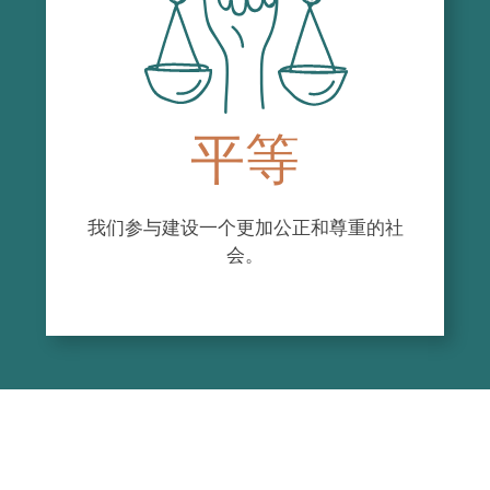
Assurer la coordination des vacances et
congés des personnes salariées ;
Établir la grille horaire hebdomadaire,
s’assurer de la couverture des quarts de
travail et en faire la gestion ;
Planifier et animer toutes les réunions
平等
d’équipe ;
S’assurer de l’application de la Politique de
travail et des contrats de travail ;
我们参与建设一个更加公正和尊重的社
S’assurer du classement et de l’archivage
会。
des documents de l’organisme.
RÔLE AUPRÈS DU CONSEIL
D’ADMINISTRATION
Participer à l’élaboration l’ordre du jour des
séances du conseil d’administration, y
siéger en tant que personne-ressource ;
Élaborer et soumettre pour approbation les