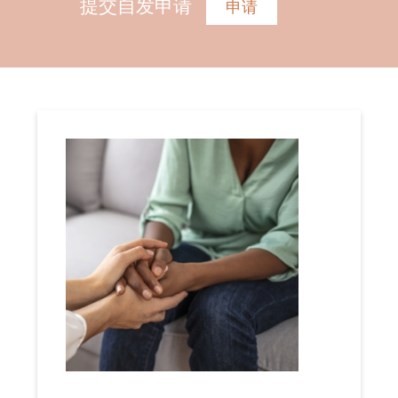
提交自发申请
申请
financière et des ressources humaines ainsi
qu’en intervention dans le milieu
communautaire et/ou féministe ;
Avoir une bonne connaissance de la
problématique de la violence conjugale, de
la violence faite aux femmes et de
l’intervention féministe ;
Avoir une connaissance et expérience en
comptabilité ;
Avoir une maîtrise du français écrit et oral
(l’anglais est un atout) ;
Avoir une maîtrise de l’informatique (Word,
Excel, PowerPoint, Sage et autres).
DESCRIPTION DES TÂCHES DE LA
COORDONNATRICE GÉNÉRALE
Planification de l’ensemble des activités et