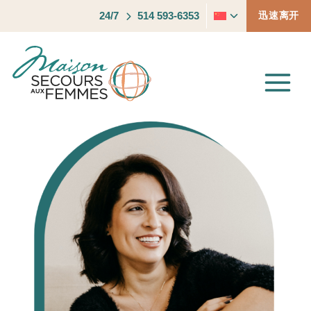
跳
24/7
514 593-6353
迅速离开
切
到
换
内
子
容
菜
单