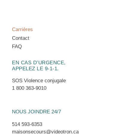
par le conseil d’administration.
CONDITIONS DE TRAVAIL
Carrières
Régime de retraite après trois mois
Contact
continus de travail et assurance collective
FAQ
après six mois, congés de maladie et
congés personnels ou familiaux, douze
EN CAS D’URGENCE,
congés fériés par année.
APPELEZ LE 9-1-1.
Le salaire horaire, soit 40.00$ en débutant
jusqu’à 51.00$, selon l’échelle salariale en
SOS Violence conjugale
vigueur, avec possibilité de reconnaissance
1 800 363-9010
des expériences antérieures.
NOUS JOINDRE 24/7
Faire parvenir votre curriculum vitæ et
514 593-6353
votre lettre de motivation au
Comité de
maisonsecours@videotron.ca
sélection
,