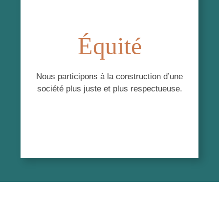
concernant le fonctionnement de la maison,
ses activités, incluant les statistiques
d’hébergement et d’utilisation des services
Équité
externes.
RELATIONS PUBLIQUES
Nous participons à la construction d’une
société plus juste et plus respectueuse.
Être responsable des relations publiques et
contribuer à faire connaître la mission de
l’organisme;
Agir en tant que représentante officielle de
Maison Secours aux Femmes
auprès des
organismes communautaires, des agences
gouvernementales et sociales, des tables
de concertation et des médias
d’information.
et effectuer toutes autres tâches connexes
liées à la nature du poste ou demandées