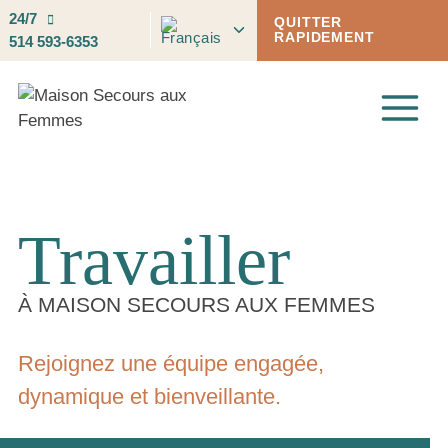
Skip
24/7
QUITTER
Toggle
to
RAPIDEMENT
514 593-6353
child
content
menu
Travailler
À MAISON SECOURS AUX FEMMES
Rejoignez une équipe engagée,
dynamique et bienveillante.