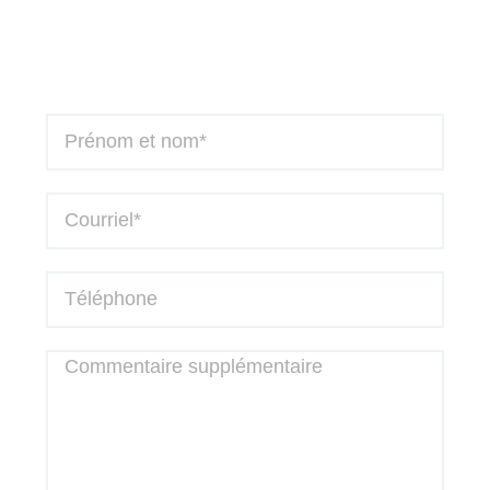
EXPÉRIENCES ET QUALIFICATIONS
er
Détenir un diplôme de 1
cycle universitaire
dans un domaine pertinent à la mission et
une expérience de dix (10) ans dont cinq (5)
ans dans un poste équivalent ;
Détenir une expérience professionnelle
significative en gestion administrative
financière et des ressources humaines ainsi
qu’en intervention dans le milieu
communautaire et/ou féministe ;
Avoir une bonne connaissance de la
problématique de la violence conjugale, de
la violence faite aux femmes et de
l’intervention féministe ;
Avoir une connaissance et expérience en