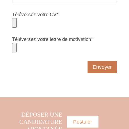
comptabilité ;
Avoir une maîtrise du français écrit et oral
Téléversez votre CV*
(l’anglais est un atout) ;
Avoir une maîtrise de l’informatique (Word,
Excel, PowerPoint, Sage et autres).
Téléversez votre lettre de motivation*
DESCRIPTION DES TÂCHES DE LA
COORDONNATRICE GÉNÉRALE
Planification de l’ensemble des activités et
programmes de la maison et administration
générale
Assurer la qualité des services en
conformité avec la mission ;
Planifier et voir au bon fonctionnement de la
DÉPOSER UNE
maison et des services externes, tant au
CANDIDATURE
Postuler
niveau des ressources humaines,
SPONTANÉE