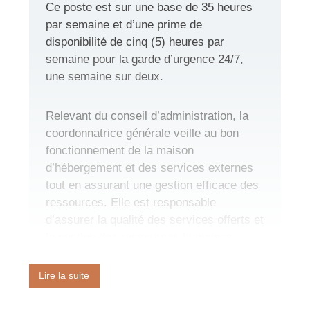
Ce poste est sur une base de 35 heures
par semaine et d’une prime de
disponibilité de cinq (5) heures par
semaine pour la garde d’urgence 24/7,
une semaine sur deux.
Relevant du conseil d’administration, la
coordonnatrice générale veille au bon
fonctionnement de la maison
d’hébergement et des services externes
tout en assurant une gestion efficace des
ressources. Elle est responsable
d’assurer la qualité des services offerts et
la gestion des ressources humaines,
financières et matérielles de l’organisme.
Elle supervise la coordonnatrice clinique
Lire la suite
avec qui elle travaille en étroite
collaboration.