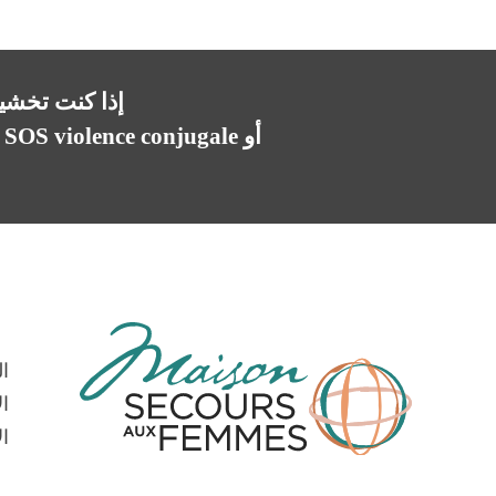
إذا كنت تخشين
أو SOS violence conjugale (رقم الطوارئ في حالات العنف الزوجي) على
ا
ال
ال