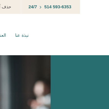
514 593-6353
24/7
حذف آث
نبذة عنا
الع