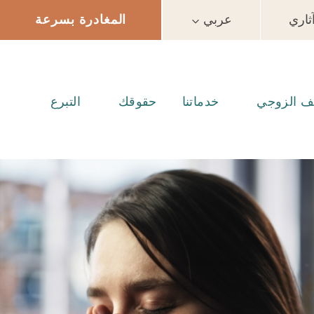
اري
عربي
المغادرة بسرعة
نف الزوجي
خدماتنا
حقوقك
التبرع