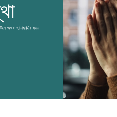
্থা
া ঘটলে অথবা ছাড়াছাড়ির সময়