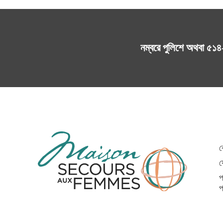
নম্বরে পুলিশে অথবা
৫১৪
ক
য
প
প