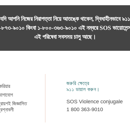
যদি আপনি নিজের নিরাপত্তা নিয়ে আতঙ্কে থাকেন, দ্বিধাহীনভাবে ৯১১
-৮৭৩-৯০১০
কিংবা
১-৮০০-৩৬৩-৯০১০
এই নম্বরে SOS ভায়োলেন্
এই পরিষেবা সবসময় চালু আছে।
জরুরি ক্ষেত্রে
েরিয়ার
৯১১ ডায়াল করুন।
োগাযোগ
SOS Violence conjugale
্রায়শই জিজ্ঞাসিত
1 800 363-9010
্রশ্নাবলী