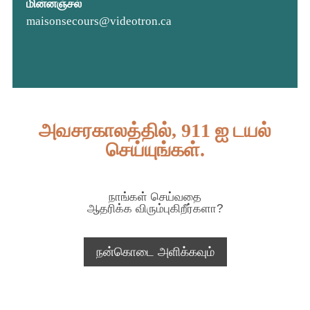
மின்னஞ்சல்
maisonsecours@videotron.ca
அவசரகாலத்தில், 911 ஐ டயல்
செய்யுங்கள்.
நாங்கள் செய்வதை
ஆதரிக்க விரும்புகிறீர்களா?
நன்கொடை அளிக்கவும்