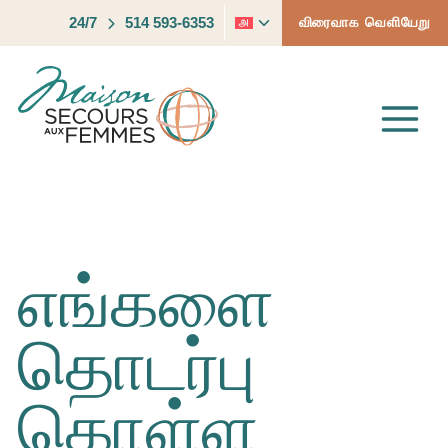
Skip
Toggle
24/7
514 593-6353
விரைவாக வெளியேறு
to
child
content
menu
எங்களை
தொடர்பு
கொள்ள