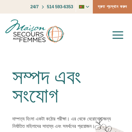
Skip
Toggle
24/7
514 593-6353
দ্রুত প্রস্থান করুন
to
child
content
menu
সম্পদ এবং
সংযোগ
দাম্পত্য হিংসা একটা কঠোর পরীক্ষা। এর থেকে বেরোনোর জন্য
নির্যাতিত মহিলাদের সাহায্য এবং সমর্থনের প্রয়োজন।