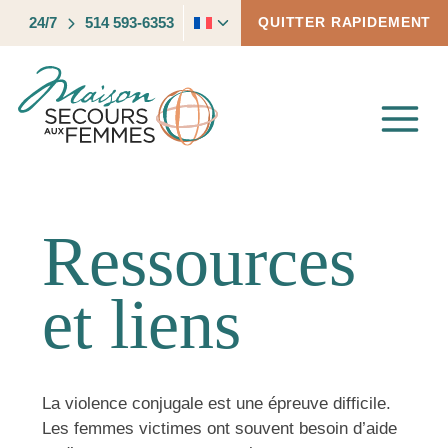
Skip
Toggle
24/7
514 593-6353
QUITTER RAPIDEMENT
to
child
content
menu
Ressources
et liens
La violence conjugale est une épreuve difficile.
Les femmes victimes ont souvent besoin d’aide