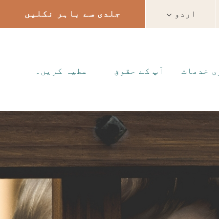
اردو
جلدی سے باہر نکلیں
ی خدمات
آپ کے حقوق
عطیہ کریں۔