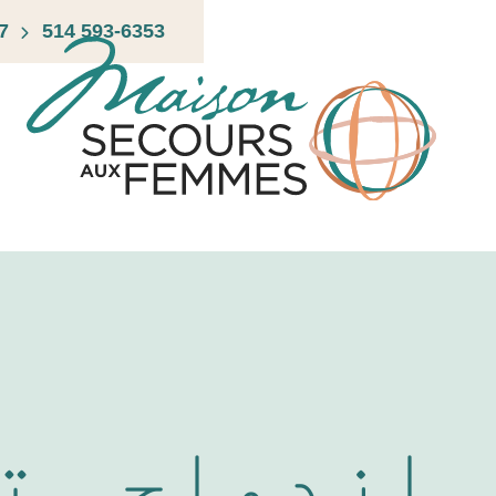
Ski
7
514 593-6353
t
conten
ازدواجی ت