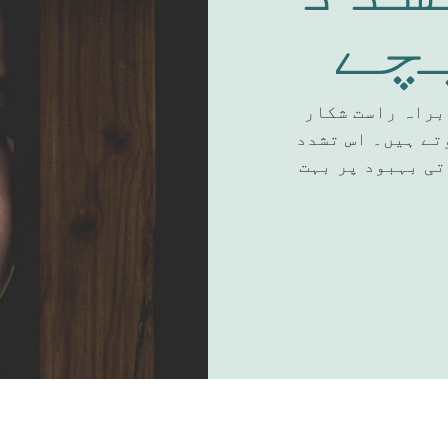
چے
براہ راست شکار
تے ہیں۔ اس تشدد
تی بہبود پر بہت