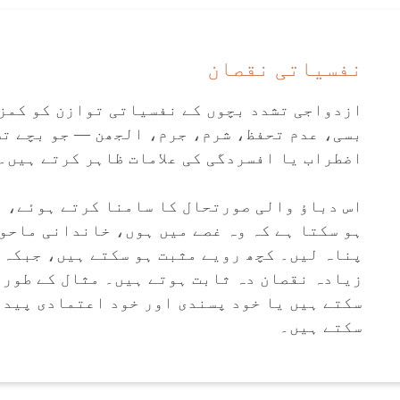
نفسیاتی نقصان
ازدواجی تشدد بچوں کے نفسیاتی توازن کو کمز
بسی، عدم تحفظ، شرم، جرم، الجھن — جو بچے تش
اضطراب یا افسردگی کی علامات ظاہر کرتے ہیں۔
اس دباؤ والی صورتحال کا سامنا کرتے ہوئے، ب
ہو سکتا ہے کہ وہ غصے میں ہوں، خاندانی ماحو
پناہ لیں۔ کچھ رویے مثبت ہو سکتے ہیں، جبکہ 
زیادہ نقصان دہ ثابت ہوتے ہیں۔ مثال کے طور 
سکتے ہیں یا خود پسندی اور خود اعتمادی پیدا
سکتے ہیں۔