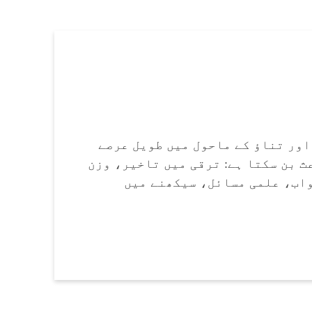
اور تناؤ کے ماحول میں طویل عرصے
ث بن سکتا ہے: ترقی میں تاخیر، وزن
واب، علمی مسائل، سیکھنے میں