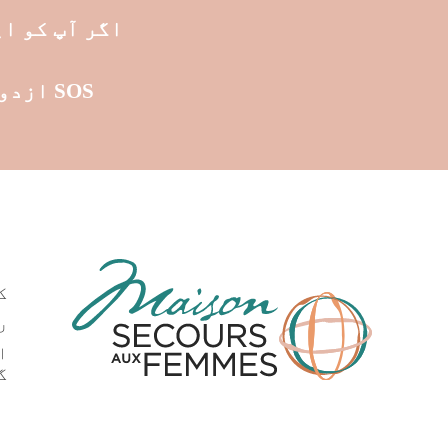
اگر آپ کو اپنی حفاظت
SOS ازدواجی تشدد کو کال کرنے میں ہچکچاہٹ محسوس نہ کریں۔
ک
ر
ا
گ