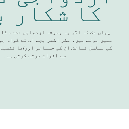
کا شکار ب
یہاں تک کہ اگر وہ ہمیشہ ازدواجی تشدد کا 
نہیں ہوتے ہیں، مگر اکثر بچے اس کے گواہ ہو
کی مسلسل نمائش ان کی جسمانی اور/یا نفسیا
سے اثرات مرتب کرتی ہے۔