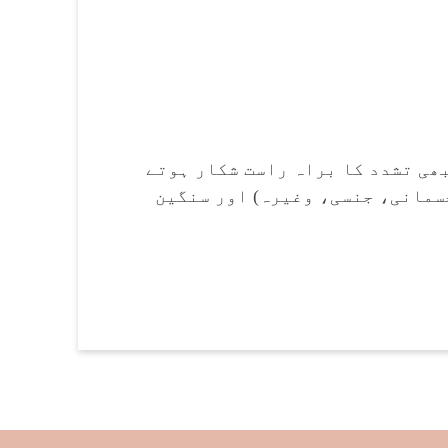
ھی تشدد کا براہ راست شکار ہوتے
سمانی، جنسی، وغیرہ) اور سنگین