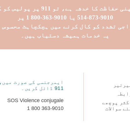
 کا خدشہ ہے، تو 911 پر پولیس کو کال کرنے یا
9010-873-514
یا
9010-363-800 1
پر
یہ خدمات ہمیشہ دستیاب ہیں۔
ایمرجنسی کی صورت میں،
یرئیر
911 ڈائل کریں۔
ابطہ
SOS Violence conjugale
کثر پوچھے
1 800 363-9010
ئے سوالات