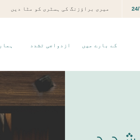
24/
میری براؤزنگ کی ہسٹری کو مٹا دیں
کے بارے میں
ازدواجی تشدد
ہمار
شدد