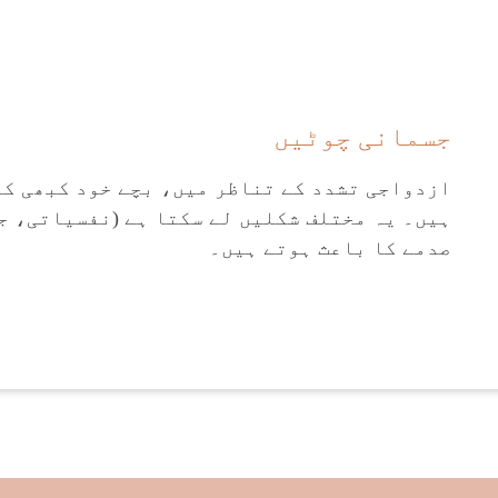
جسمانی چوٹیں
ازدواجی تشدد کے تناظر میں، بچے خود کبھی کب
ہیں۔ یہ مختلف شکلیں لے سکتا ہے (نفسیاتی، ج
صدمے کا باعث ہوتے ہیں۔