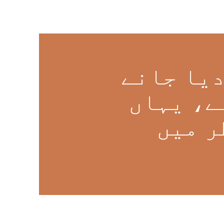
دیا جانے
ے، یہاں
ر میں