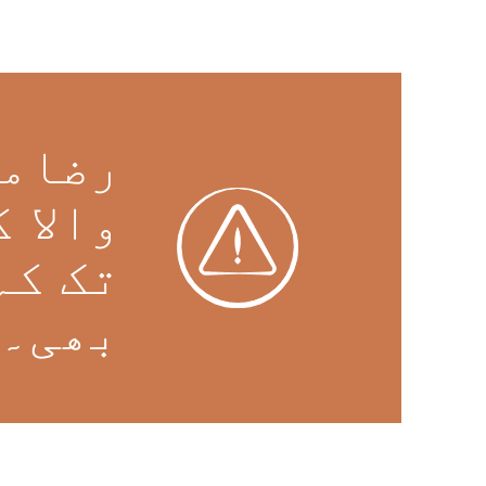
رضامن
والا 
تک کہ
بھی۔