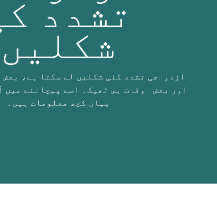
تشدد کی
شکلیں
ازدواجی تشدد کئی شکلیں لے سکتا ہے، بعض 
اور بعض اوقات بس ٹھیک۔ اسے پہچاننے میں آ
یہاں کچھ معلومات ہیں۔