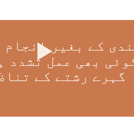
دی کے بغیر انجام 
کوئی بھی عمل تشدد ہ
 گہرے رشتے کے تناظ