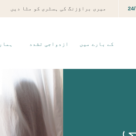
24/
میری براؤزنگ کی ہسٹری کو مٹا دیں
کے بارے میں
ازدواجی تشدد
ہمار
ی