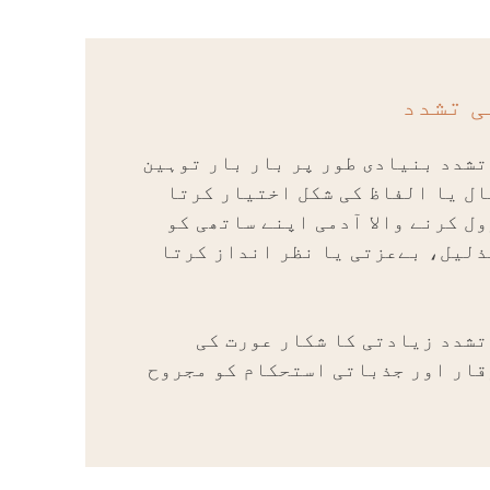
ی تشدد
شدد بنیادی طور پر بار بار توہین
ل یا الفاظ کی شکل اختیار کرتا
ل کرنے والا آدمی اپنے ساتھی کو
ذلیل، بےعزتی یا نظر انداز کرتا
شدد زیادتی کا شکار عورت کی
قار اور جذباتی استحکام کو مجروح