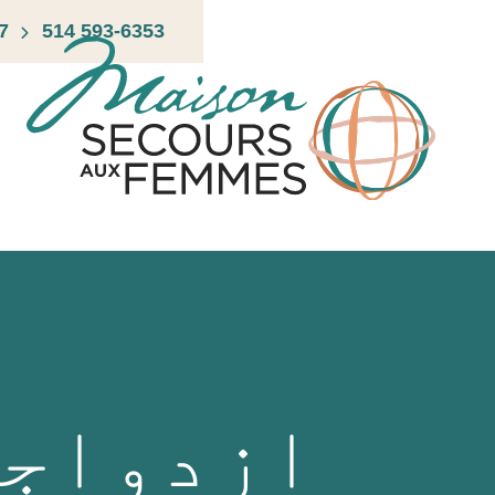
Ski
7
514 593-6353
t
conten
ازدواج