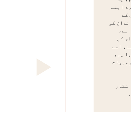
رد اپنے
 کے
ندان کی
 ہے،
س کی
ے، اسے
ہا پر،
روریات
 شکار