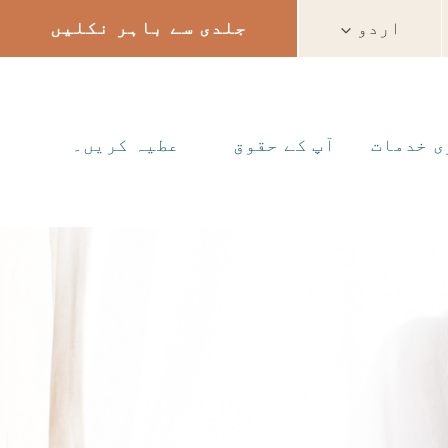
اردو
جلدی سے باہر نکلیں
ی خدمات
آپ کے حقوق
عطیہ کریں۔