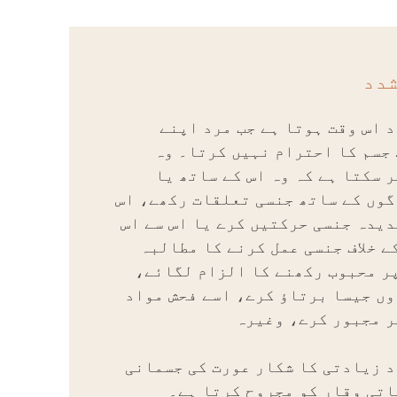
دد
 اس وقت ہوتا ہے جب مرد اپنے
جسم کا احترام نہیں کرتا۔ وہ
 سکتا ہے کہ وہ اس کے ساتھ یا
وں کے ساتھ جنسی تعلقات رکھے، اس
یدہ جنسی حرکتیں کرے یا اس سے اس
ے خلاف جنسی عمل کرنے کا مطالبہ
ر محبوب رکھنے کا الزام لگائے،
ں جیسا برتاؤ کرے، اسے فحش مواد
ر مجبور کرے، وغیرہ
 زیادتی کا شکار عورت کی جسمانی
تی وقار کو مجروح کرتا ہے۔