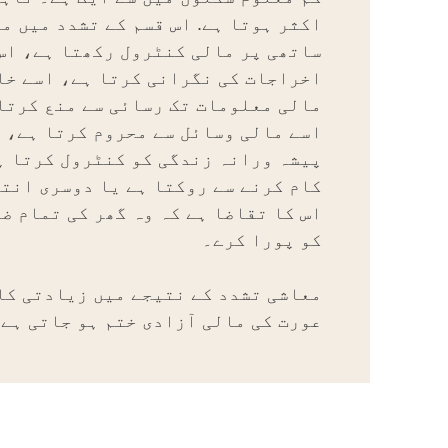
اکثر ہوتا ہے. اس قسم کے تشدد میں م
ساتھی پر مالی کنٹرول رکھتا ہے، اس
اخراجات کی نگرانی کرتا ہے، اسے خا
مالی معلومات تک رسائی سے منع کرتا
اسے مالی وسائل سے محروم کرتا ہے، ا
پیشہ ورانہ زندگی کو کنٹرول کرتا ہ
کام کرنے سے روکتا ہے یا دوسری انت
اس کا تقاضا ہے کہ وہ گھر کی تمام ض
کو پورا کرے۔
معاشی تشدد کے نتیجے میں زیادتی کا
عورت کی مالی آزادی ختم ہو جاتی ہے۔