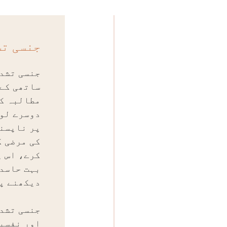
جنسی تش
جنسی تشدد
ساتھی کے 
مطالبہ کر
دوسرے لوگ
پر ناپسند
کی مرضی ک
کرے، اس پ
بہت حاسدو
دیکھنے پ
جنسی تشدد
اور نفسیا