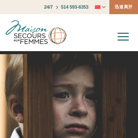
跳
24/7
514 593-6353
迅速离开
切
到
换
内
子
容
菜
单