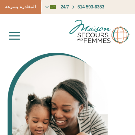
لتجاوز
24/7
514 593-6353
تبديل
المغادرة بسرعة
لى
القائمة
لمحتوى
الفرعية