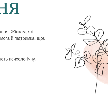
ня
ня. Жінкам, які
омога й підтримка, щоб
ують психологічну,