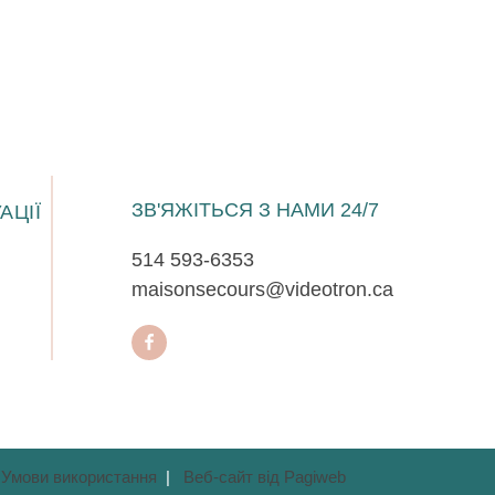
ЗВ'ЯЖІТЬСЯ З НАМИ 24/7
АЦІЇ
514 593-6353
maisonsecours@videotron.ca
а Умови використання
|
Веб-сайт від Pagiweb