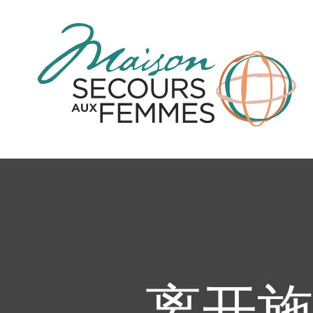
跳
到
内
容
离开施