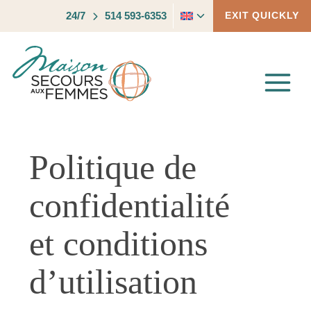
Skip
Toggle
24/7
514 593-6353
EXIT QUICKLY
to
child
content
menu
Politique de
confidentialité
et conditions
d’utilisation