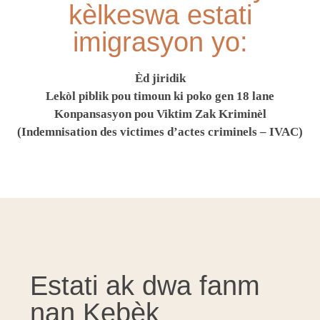
kèlkeswa estati
imigrasyon yo:
Èd jiridik
Lekòl piblik pou timoun ki poko gen 18 lane
Konpansasyon pou Viktim Zak Kriminèl
(Indemnisation des victimes d’actes criminels – IVAC)
Estati ak dwa fanm
nan Kebèk