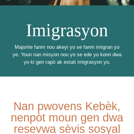
Imigrasyon
Majorite fanm nou akeyi yo se fanm imigran yo
ye. Youn nan misyon nou yo se ede yo konn dwa
yo ki gen rapò ak estati imigrasyon yo.
Nan pwovens Kebèk,
nenpòt moun gen dwa
resevwa sèvis sosyal