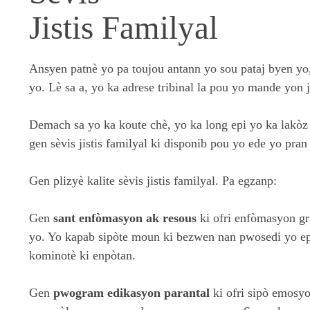
Jistis Familyal
Ansyen patnè yo pa toujou antann yo sou pataj byen yo
yo. Lè sa a, yo ka adrese tribinal la pou yo mande yon 
Demach sa yo ka koute chè, yo ka long epi yo ka lakòz an
gen sèvis jistis familyal ki disponib pou yo ede yo pran
Gen plizyè kalite sèvis jistis familyal. Pa egzanp:
Gen
sant enfòmasyon ak resous
ki ofri enfòmasyon gr
yo. Yo kapab sipòte moun ki bezwen nan pwosedi yo epi
kominotè ki enpòtan.
Gen
pwogram edikasyon parantal
ki ofri sipò emosy