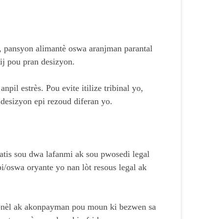
, pansyon alimantè oswa aranjman parantal
jij pou pran desizyon.
pil estrès. Pou evite itilize tribinal yo,
 desizyon epi rezoud diferan yo.
atis sou dwa lafanmi ak sou pwosedi legal
/oswa oryante yo nan lòt resous legal ak
onèl ak akonpayman pou moun ki bezwen sa