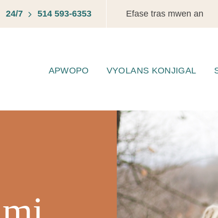
24/7
514 593-6353
Efase tras mwen an
APWOPO
VYOLANS KONJIGAL
nmi