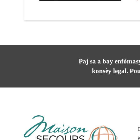
Paj sa a bay enfòmasy
konsèy legal. Po