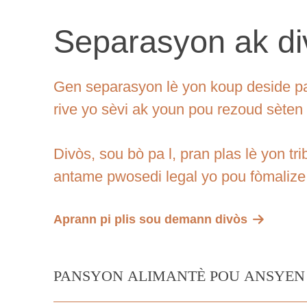
Separasyon ak di
Gen separasyon lè yon koup deside pa
rive yo sèvi ak youn pou rezoud sèten
Divòs, sou bò pa l, pran plas lè yon t
antame pwosedi legal yo pou fòmalize 
Aprann pi plis sou demann divòs
PANSYON ALIMANTÈ POU ANSYEN