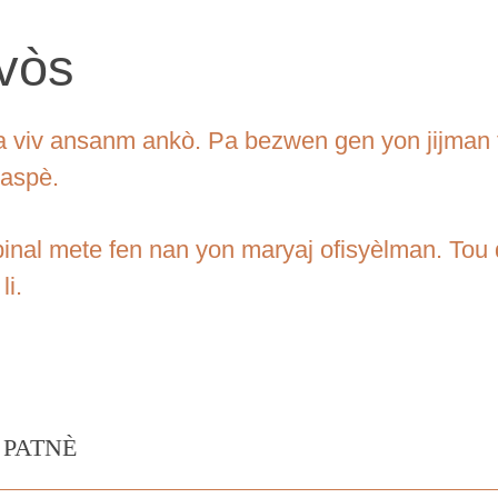
vòs
 viv ansanm ankò. Pa bezwen gen yon jijman tr
 aspè.
ribinal mete fen nan yon maryaj ofisyèlman. T
li.
 PATNÈ