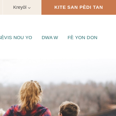
Kreyòl
KITE SAN PÈDI TAN
SÈVIS NOU YO
DWA W
FÈ YON DON