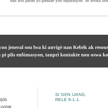
nan wòl paran yo pandan yon separasyon. Se avoka oswa
on jeneral sou lwa ki anvigè nan Kebèk ak resous
u pi plis enfòmasyon, tanpri
kontakte nou
oswa kon
SI GEN IJANS,
Djòb
RELE 9-1-1.
Kontak