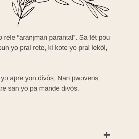
o rele “aranjman parantal”. Sa fèt pou
n yo pral rete, ki kote yo pral lekòl,
l yo apre yon divòs. Nan pwovens
are san yo pa mande divòs.