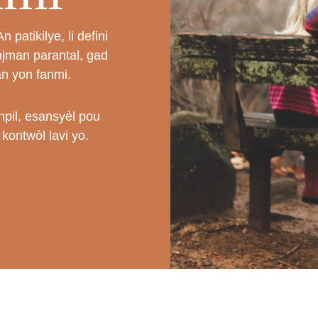
patikilye, li defini
njman parantal, gad
an yon fanmi.
pil, esansyèl pou
kontwòl lavi yo.