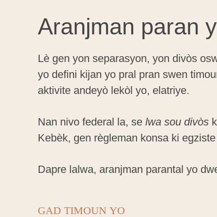
Aranjman paran 
Lè gen yon separasyon, yon divòs oswa l
yo defini kijan yo pral pran swen timou
aktivite andeyò lekòl yo, elatriye.
Nan nivo federal la, se
lwa sou divòs
k
Kebèk, gen règleman konsa ki egziste
Dapre lalwa, aranjman parantal yo dwe
GAD TIMOUN YO