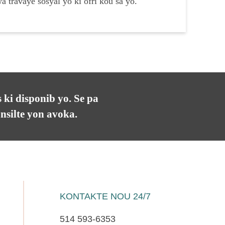
 travayè sosyal yo ki ofri kou sa yo.
 ki disponib yo. Se pa
silte yon avoka.
KONTAKTE NOU 24/7
514 593-6353