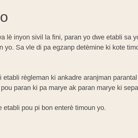
yo
è inyon sivil la fini, paran yo dwe etabli sa y
n yo. Sa vle di pa egzanp detèmine ki kote timou
i etabli règleman ki ankadre aranjman paranta
 pou paran ki pa marye ak paran marye ki sep
 etabli pou pi bon enterè timoun yo.