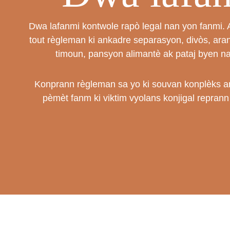
Dwa lafanmi kontwole rapò legal nan yon fanmi. An 
tout règleman ki ankadre separasyon, divòs, ara
timoun, pansyon alimantè ak pataj byen n
Konprann règleman sa yo ki souvan konplèks an
pèmèt fanm ki viktim vyolans konjigal reprann 