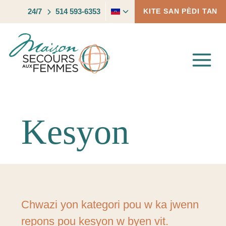
Skip
Toggle
24/7
514 593-6353
KITE SAN PÈDI TAN
to
child
content
menu
Kesyon
Chwazi yon kategori pou w ka jwenn
repons pou kesyon w byen vit.